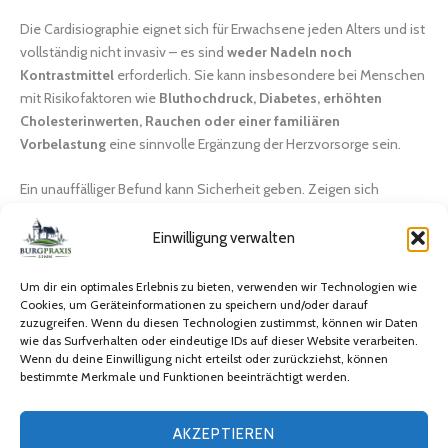
Die Cardisiographie eignet sich für Erwachsene jeden Alters und ist
vollständig nicht invasiv – es sind
weder Nadeln noch
Kontrastmittel
erforderlich. Sie kann insbesondere bei Menschen
mit Risikofaktoren wie
Bluthochdruck, Diabetes, erhöhten
Cholesterinwerten, Rauchen oder einer familiären
Vorbelastung
eine sinnvolle Ergänzung der Herzvorsorge sein.
Ein unauffälliger Befund kann Sicherheit geben. Zeigen sich
Auffälligkeiten, bedeutet dies nicht automatisch einen akuten
Notfall, sondern ermöglicht eine gezielte und frühzeitige weitere
Einwilligung verwalten
Diagnostik.
So können Herzerkrankungen häufig erkannt und
behandelt werden, bevor schwerwiegende Folgen entstehen.
Um dir ein optimales Erlebnis zu bieten, verwenden wir Technologien wie
Cookies, um Geräteinformationen zu speichern und/oder darauf
zuzugreifen. Wenn du diesen Technologien zustimmst, können wir Daten
wie das Surfverhalten oder eindeutige IDs auf dieser Website verarbeiten.
JETZT TERMIN VEREINBAREN
Wenn du deine Einwilligung nicht erteilst oder zurückziehst, können
bestimmte Merkmale und Funktionen beeinträchtigt werden.
AKZEPTIEREN
Impressum